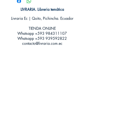
Idioma: Castellano
Encuadernación: Tapa blanda
LIVRARIA. Libreria temática
ISBN: 9788416858385
Livraria Ec | Quito, Pichincha. Ecuador
Categoría: Novela contemporánea
Tamaño: Grande
TIENDA ONLINE​
Whatsapp +593
984311107
Whatsapp
+593 939592822
contacto@livraria.com.ec
Políticas de privacidad | Términos y Condiciones
Métodos de pago
Condiciones de distribución
Métodos de envíos
Política de devoluciones
¡Escríbenos a Whatsapp!