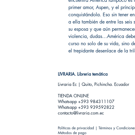
encuentra América tampoco es m
primer amor, Aspen, y el prínc
conquistándola. Eso sin tener e
a ella también de entre las seis
su esposa y que aún permanecen 
violencia, dudas…América debe
curso no solo de su vida, sino d
el trepidante desenlace de la tri
LIVRARIA. Libreria temática
Livraria Ec | Quito, Pichincha. Ecuador
TIENDA ONLINE​
Whatsapp +593
984311107
Whatsapp +593 939592822
contacto@livraria.com.ec
Políticas de privacidad | Términos y Condicione
Métodos de pago