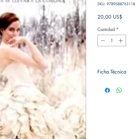
SKU: 9789588763118
Precio
20,00 US$
Cantidad
*
Ficha Técnica
# de páginas: 256
Editorial: Roca Editori
Idioma: Castellano
Encuadernación: Tap
ISBN: 9789588763
Categoría: Novela Juve
Tamaño: Grande