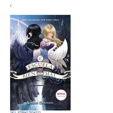
SKU: 9788417854553