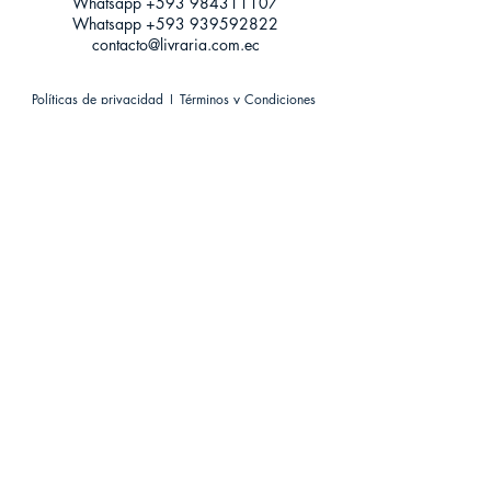
Whatsapp +593
984311107
Whatsapp
+593 939592822
contacto@livraria.com.ec
Políticas de privacidad | Términos y Condiciones
Métodos de pago
Condiciones de distribución
Métodos de envíos
Política de devoluciones
¡Escríbenos a Whatsapp!
Suscríbete a nuestro newsletter