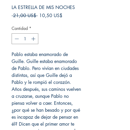
LA ESTRELLA DE MIS NOCHES
Precio
Precio
 21,00 US$ 
10,50 US$
de
oferta
Cantidad
*
Pablo estaba enamorado de
Guille. Guille estaba enamorado
de Pablo. Pero vivían en ciudades
distintas, así que Guille dejó a
Pablo y le rompió el corazón.
Años después, sus caminos vuelven
a cruzarse, aunque Pablo no
piensa volver a caer. Entonces,
¿por qué se han besado y por qué
es incapaz de dejar de pensar en
él? Dicen que el primer amor te