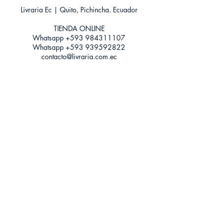
ISBN: 9788417114909
Livraria Ec | Quito, Pichincha. Ecuador
Categoría: Novela Juvenil - Ficción
Tamaño: Grande
TIENDA ONLINE​
Whatsapp +593
984311107
Whatsapp
+593 939592822
contacto@livraria.com.ec
Políticas de privacidad | Términos y Condiciones
Métodos de pago
Condiciones de distribución
Métodos de envíos
Política de devoluciones
¡Escríbenos a Whatsapp!