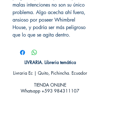
malas intenciones no son su único
problema. Algo acecha ahí fuera,
ansioso por poseer Whimbrel
House, y podría ser más peligroso
que lo que se agita dentro.
LIVRARIA. Libreria temática
Livraria Ec | Quito, Pichincha. Ecuador
TIENDA ONLINE​
Whatsapp +593
984311107
Whatsapp
+593 939592822
contacto@livraria.com.ec
Políticas de privacidad | Términos y Condiciones
Métodos de pago
Condiciones de distribución
Métodos de envíos
Política de devoluciones