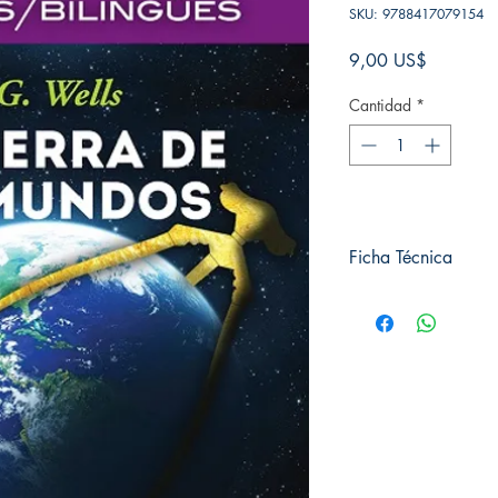
SKU: 9788417079154
Precio
9,00 US$
Cantidad
*
Ficha Técnica
# de páginas: 320
Editorial: Plutón
Idioma: Castellano
Encuadernación: Tap
ISBN:
9788417079
Categoría: Bilingue
Tamaño: Grande