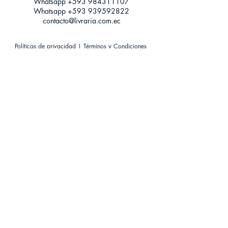
Whatsapp +593
984311107
Whatsapp
+593 939592822
contacto@livraria.com.ec
Políticas de privacidad | Términos y Condiciones
Métodos de pago
Condiciones de distribución
Métodos de envíos
Política de devoluciones
¡Escríbenos a Whatsapp!
Suscríbete a nuestro newsletter