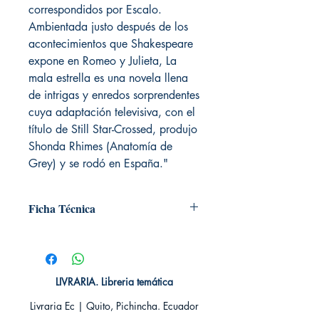
correspondidos por Escalo.
Ambientada justo después de los
acontecimientos que Shakespeare
expone en Romeo y Julieta, La
mala estrella es una novela llena
de intrigas y enredos sorprendentes
cuya adaptación televisiva, con el
título de Still Star-Crossed, produjo
Shonda Rhimes (Anatomía de
Grey) y se rodó en España."
Ficha Técnica
# de páginas: 381
Editorial: Nocturna ediciones
Idioma: Castellano
Encuadernación: Tapa blanda
LIVRARIA. Libreria temática
ISBN: 9788416858941
Livraria Ec | Quito, Pichincha. Ecuador
Categoría: Novela juvenil