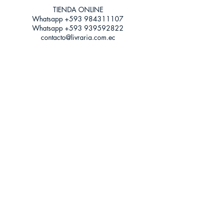
Tamaño: Grande
TIENDA ONLINE​
Whatsapp +593
984311107
Whatsapp
+593 939592822
contacto@livraria.com.ec
Políticas de privacidad | Términos y Condiciones
Métodos de pago
Condiciones de distribución
Métodos de envíos
Política de devoluciones
¡Escríbenos a Whatsapp!