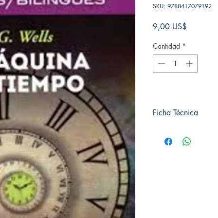
SKU: 9788417079192
Precio
9,00 US$
Cantidad
*
Ficha Técnica
# de páginas: 192
Editorial: Plutón
Idioma: Castellano
Encuadernación: Tap
ISBN:
9788417079
Categoría: Bilingue
Tamaño: Grande