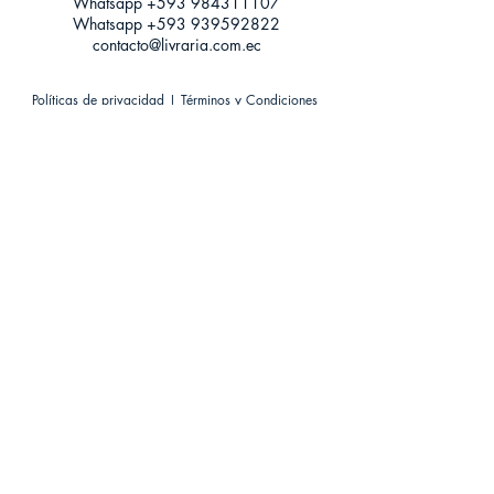
Whatsapp +593
984311107
Whatsapp
+593 939592822
contacto@livraria.com.ec
Políticas de privacidad | Términos y Condiciones
Métodos de pago
Condiciones de distribución
Métodos de envíos
Política de devoluciones
¡Escríbenos a Whatsapp!
Suscríbete a nuestro newsletter