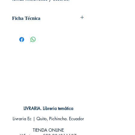
Ficha Técnica
# de páginas: 160
Editorial: Plutón
Idioma: Castellano
Encuadernación: Tapa blanda
ISBN:
9788415089889
Categoría: Bilingue
Tamaño: Grande
LIVRARIA. Libreria temática
Livraria Ec | Quito, Pichincha. Ecuador
TIENDA ONLINE​