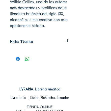
Wilkie Collins, uno de los autores
más destacados y prolíficos de la
literatura británica del siglo XIX,
alcanzó su cima creativa con esta
apasionante historia.
Ficha Técnica
# de páginas: 704
Editorial: Alma Editorial
Idioma: Castellano
Encuadernación: Dura
ISBN: 9788418395147
Categoría: Clásicos Ilustrados
Tamaño: Grande
LIVRARIA. Libreria temática
Livraria Ec | Quito, Pichincha. Ecuador
TIENDA ONLINE​