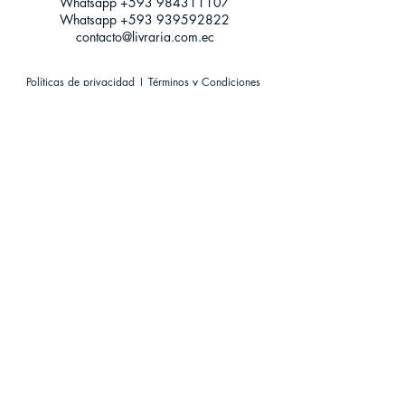
Whatsapp +593
984311107
Whatsapp
+593 939592822
contacto@livraria.com.ec
Políticas de privacidad | Términos y Condiciones
Métodos de pago
Condiciones de distribución
Métodos de envíos
Política de devoluciones
¡Escríbenos a Whatsapp!
Suscríbete a nuestro newsletter