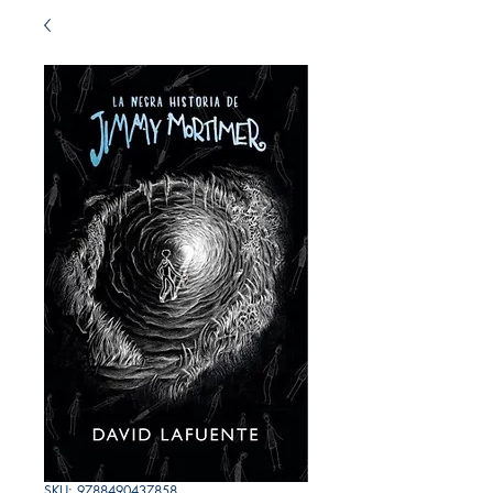
SKU: 9788490437858