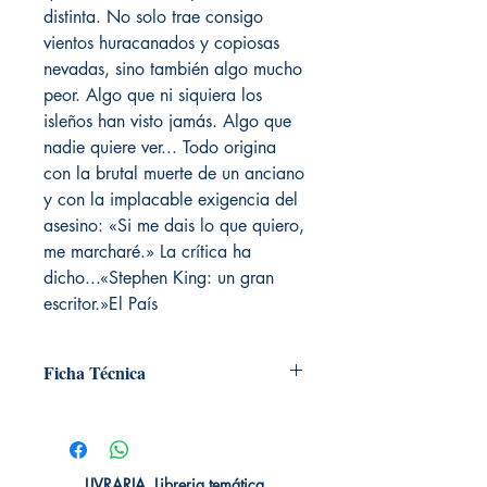
distinta. No solo trae consigo
vientos huracanados y copiosas
nevadas, sino también algo mucho
peor. Algo que ni siquiera los
isleños han visto jamás. Algo que
nadie quiere ver... Todo origina
con la brutal muerte de un anciano
y con la implacable exigencia del
asesino: «Si me dais lo que quiero,
me marcharé.» La crítica ha
dicho...«Stephen King: un gran
escritor.»El País
Ficha Técnica
# de páginas: 576
Editorial: DEBOLSILLO
Idioma: Castellano
Encuadernación: Tapa blanda
LIVRARIA. Libreria temática