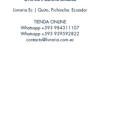
ISBN: 9788497593830
Livraria Ec | Quito, Pichincha. Ecuador
Categoría: Novela Thriller y Suspenso
Tamaño: Grande
TIENDA ONLINE​
Whatsapp +593
984311107
Whatsapp
+593 939592822
contacto@livraria.com.ec
Políticas de privacidad | Términos y Condiciones
Métodos de pago
Condiciones de distribución
Métodos de envíos
Política de devoluciones
¡Escríbenos a Whatsapp!