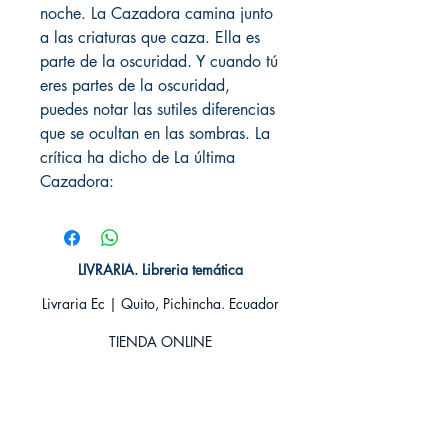
noche. La Cazadora camina junto
a las criaturas que caza. Ella es
parte de la oscuridad. Y cuando tú
eres partes de la oscuridad,
puedes notar las sutiles diferencias
que se ocultan en las sombras. La
crítica ha dicho de La última
Cazadora:
LIVRARIA. Libreria temática
Livraria Ec | Quito, Pichincha. Ecuador
TIENDA ONLINE​
Whatsapp +593
984311107
Whatsapp
+593 939592822
contacto@livraria.com.ec