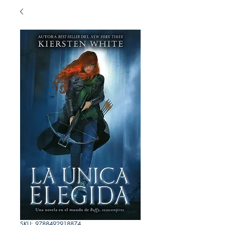
SKU: 9788492918874