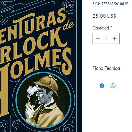
SKU: 9788415618829
Precio
25,00 US$
Cantidad
*
Ficha Técnica
# de páginas: 328
Editorial: Alma
Idioma: Castellano
Encuadernación: Dura
ISBN: 9788415618
Categoría: Clásicos i
Tamaño: Grande