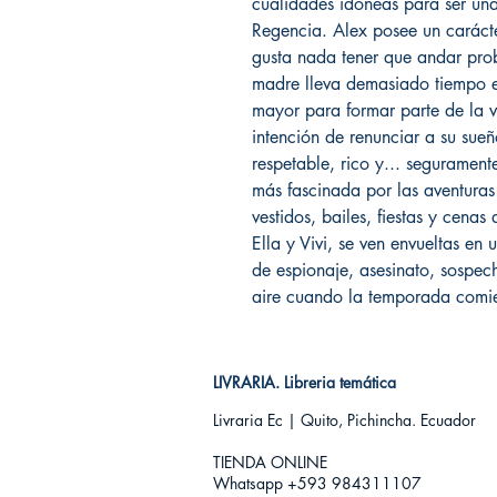
cualidades idóneas para ser una
Regencia. Alex posee un carácte
gusta nada tener que andar prob
madre lleva demasiado tiempo e
mayor para formar parte de la v
intención de renunciar a su sue
respetable, rico y... segurament
más fascinada por las aventuras
vestidos, bailes, fiestas y cena
Ella y Vivi, se ven envueltas en
de espionaje, asesinato, sospech
aire cuando la temporada comi
LIVRARIA. Libreria temática
Livraria Ec | Quito, Pichincha. Ecuador
TIENDA ONLINE​
Whatsapp +593
984311107