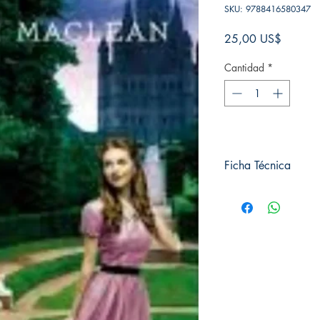
SKU: 9788416580347
Precio
25,00 US$
Cantidad
*
Ficha Técnica
# de páginas: 288
Editorial: Versatil
Idioma: Castellano
Encuadernación: Tap
ISBN: 9788416580
Categoría: Novela Rom
Tamaño: Grande