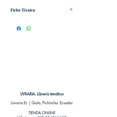
Ficha Técnica
# de páginas: 192
Editorial: NORMA
Idioma: Castellano
Encuadernación: Tapa blanda
ISBN: 9788467922158
Categoría: SEINEN MANGA
Tamaño: Grande
LIVRARIA. Libreria temática
Livraria Ec | Quito, Pichincha. Ecuador
TIENDA ONLINE​