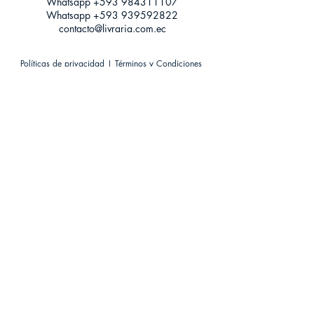
Whatsapp +593
984311107
Whatsapp
+593 939592822
contacto@livraria.com.ec
Políticas de privacidad | Términos y Condiciones
Métodos de pago
Condiciones de distribución
Métodos de envíos
Política de devoluciones
¡Escríbenos a Whatsapp!
Suscríbete a nuestro newsletter