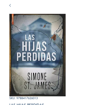
SKU: 9788417626013