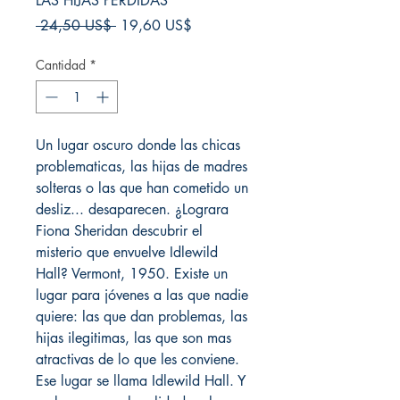
LAS HIJAS PERDIDAS
Precio
Precio
 24,50 US$ 
19,60 US$
de
oferta
Cantidad
*
Un lugar oscuro donde las chicas
problematicas, las hijas de madres
solteras o las que han cometido un
desliz... desaparecen. ¿Lograra
Fiona Sheridan descubrir el
misterio que envuelve Idlewild
Hall? Vermont, 1950. Existe un
lugar para jóvenes a las que nadie
quiere: las que dan problemas, las
hijas ilegitimas, las que son mas
atractivas de lo que les conviene.
Ese lugar se llama Idlewild Hall. Y