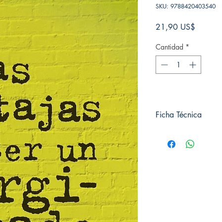
SKU: 9788420403540
Precio
21,90 US$
Cantidad
*
Ficha Técnica
# de páginas: 264
Editorial: Alfaguarda
Idioma: Castellano
Encuadernación: Tap
ISBN:
9788420403
Categoría: Novela Juve
Tamaño: Grande