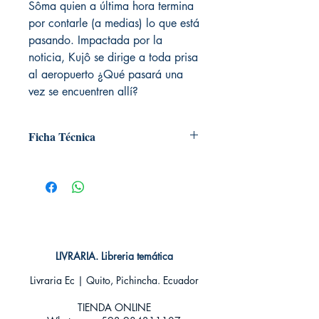
Sôma quien a última hora termina
por contarle (a medias) lo que está
pasando. Impactada por la
noticia, Kujô se dirige a toda prisa
al aeropuerto ¿Qué pasará una
vez se encuentren allí?
Ficha Técnica
# de páginas: 192
Editorial: NORMA
Idioma: Castellano
Encuadernación: Tapa blanda
ISBN: 9788467934328
Categoría: SHOJO MANGA
Tamaño: Grande
LIVRARIA. Libreria temática
Livraria Ec | Quito, Pichincha. Ecuador
TIENDA ONLINE​