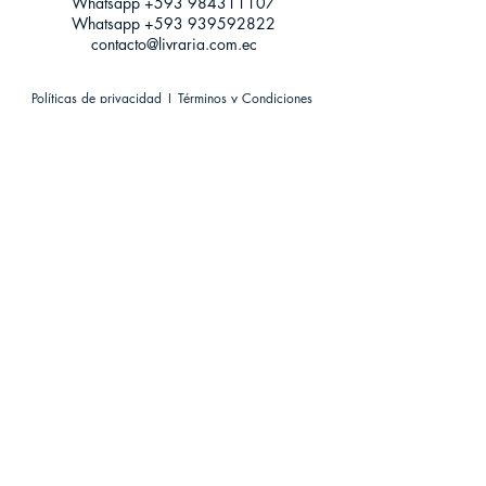
Whatsapp +593
984311107
Whatsapp
+593 939592822
contacto@livraria.com.ec
Políticas de privacidad | Términos y Condiciones
Métodos de pago
Condiciones de distribución
Métodos de envíos
Política de devoluciones
¡Escríbenos a Whatsapp!
Suscríbete a nuestro newsletter