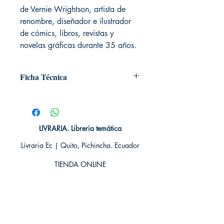
de Vernie Wrightson, artista de
renombre, diseñador e ilustrador
de cómics, libros, revistas y
novelas gráficas durante 35 años.
Ficha Técnica
# de páginas: 816
Editorial: DEBOLSILLO
Idioma: Castellano
Encuadernación: Tapa blanda
LIVRARIA. Libreria temática
ISBN: 9788497935739
Livraria Ec | Quito, Pichincha. Ecuador
Categoría: Novela Thriller y Suspenso
Tamaño: Grande
TIENDA ONLINE​
Whatsapp +593
984311107
Whatsapp
+593 939592822
contacto@livraria.com.ec
Políticas de privacidad | Términos y Condiciones