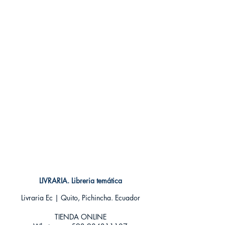
ISBN: 9788426349132
Categoría: Ilustrados
Tamaño: Grande
LIVRARIA. Libreria temática
Livraria Ec | Quito, Pichincha. Ecuador
TIENDA ONLINE​