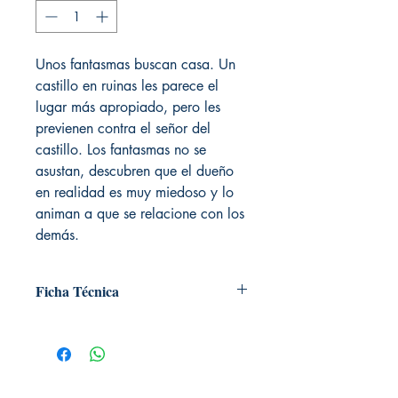
Unos fantasmas buscan casa. Un
castillo en ruinas les parece el
lugar más apropiado, pero les
previenen contra el señor del
castillo. Los fantasmas no se
asustan, descubren que el dueño
en realidad es muy miedoso y lo
animan a que se relacione con los
demás.
Ficha Técnica
# de páginas: 32
Editorial: Edelvives
Idioma: Castellano
Encuadernación: Tapa dura