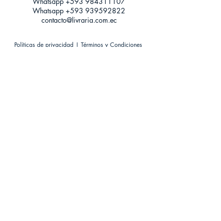
Whatsapp +593
984311107
Whatsapp
+593 939592822
contacto@livraria.com.ec
Políticas de privacidad | Términos y Condiciones
Métodos de pago
Condiciones de distribución
Métodos de envíos
Política de devoluciones
¡Escríbenos a Whatsapp!
Suscríbete a nuestro newsletter