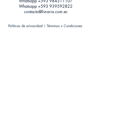
Whatsapp +593
984311107
Whatsapp
+593 939592822
contacto@livraria.com.ec
Políticas de privacidad | Términos y Condiciones
Métodos de pago
Condiciones de distribución
Métodos de envíos
Política de devoluciones
¡Escríbenos a Whatsapp!
Suscríbete a nuestro newsletter