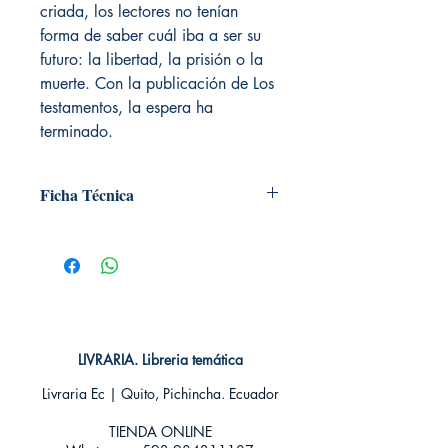
criada, los lectores no tenían
forma de saber cuál iba a ser su
futuro: la libertad, la prisión o la
muerte. Con la publicación de Los
testamentos, la espera ha
terminado.
Ficha Técnica
# de páginas: 512
Editorial: SALAMANDRA
Idioma: Castellano
Encuadernación: Blanda
ISBN: 9788498389494
Categoría: Ficción general
Tamaño: Bolsillo
LIVRARIA. Libreria temática
Livraria Ec | Quito, Pichincha. Ecuador
TIENDA ONLINE​