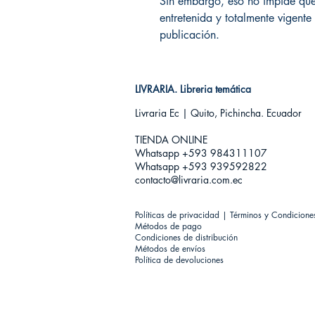
Sin embargo, eso no impide que
entretenida y totalmente vigente
publicación.
LIVRARIA. Libreria temática
Livraria Ec | Quito, Pichincha. Ecuador
TIENDA ONLINE​
Whatsapp +593
984311107
Whatsapp +593 939592822
contacto@livraria.com.ec
Políticas de privacidad | Términos y Condicione
Métodos de pago
Condiciones de distribución
Métodos de envíos
Política de devoluciones