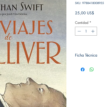
SKU: 9788418008955
Precio
25,00 US$
Cantidad
*
Ficha Técnica
# de páginas: 352
Editorial: Alma
Idioma: Castellano
Encuadernación: Dura
ISBN: 9788418008
Categoría: Clásicos i
Tamaño: Grande