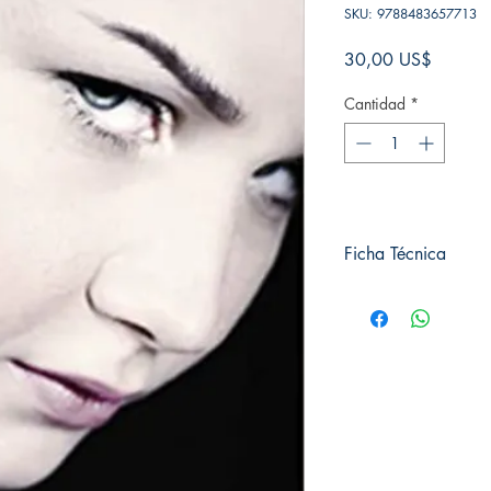
SKU: 9788483657713
Precio
30,00 US$
Cantidad
*
Ficha Técnica
# de páginas: 424
Editorial: Suma
Idioma: Castellano
Encuadernación: Tap
ISBN: 9788483657
Categoría: Thriller y 
Tamaño: Grande