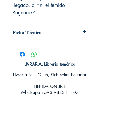
llegado, al fin, el temido
Ragnarok?
Ficha Técnica
# de páginas: 448
Editorial: MONTENA
Idioma: Castellano
Encuadernación: Tapa blanda
LIVRARIA. Libreria temática
ISBN: 9789585407411
Livraria Ec | Quito, Pichincha. Ecuador
Categoría: Novela Juvenil - Fantasía y
Aventura
TIENDA ONLINE​
Tamaño: Grande
Whatsapp +593
984311107
Whatsapp
+593 939592822
contacto@livraria.com.ec
Políticas de privacidad | Términos y Condiciones
Métodos de pago
Condiciones de distribución
Métodos de envíos