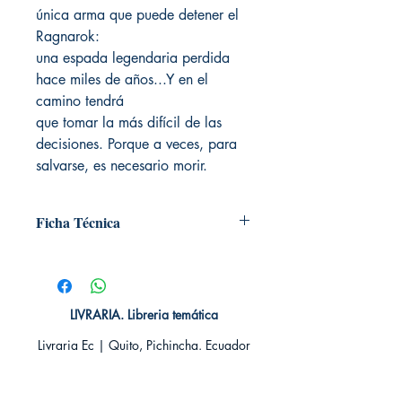
única arma que puede detener el
Ragnarok:
una espada legendaria perdida
hace miles de años...Y en el
camino tendrá
que tomar la más difícil de las
decisiones. Porque a veces, para
salvarse, es necesario morir.
Ficha Técnica
# de páginas: 480
Editorial: MONTENA
Idioma: Castellano
Encuadernación: Tapa blanda
LIVRARIA. Libreria temática
ISBN: 9789585951006
Livraria Ec | Quito, Pichincha. Ecuador
Categoría: Novela Juvenil - Fantasía y
Aventura
TIENDA ONLINE​
Tamaño: Grande
Whatsapp +593
984311107