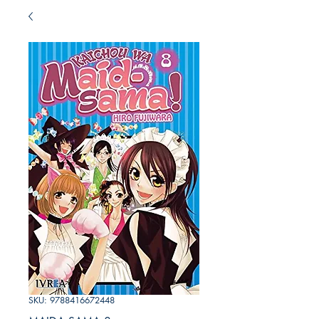
SKU: 9788416672448