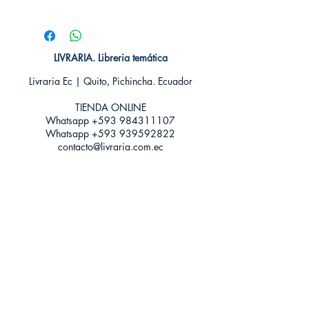
# de páginas: 192
Editorial: IVREA
Idioma: Castellano
Encuadernación: Tapa blanda
LIVRARIA. Libreria temática
ISBN:
9788416672448
Livraria Ec | Quito, Pichincha. Ecuador
Categoría: SHOJO MANGA
Tamaño: Grande
TIENDA ONLINE​
Whatsapp +593
984311107
Whatsapp
+593 939592822
contacto@livraria.com.ec
Políticas de privacidad | Términos y Condiciones
Métodos de pago
Condiciones de distribución
Métodos de envíos
Política de devoluciones
¡Escríbenos a Whatsapp!