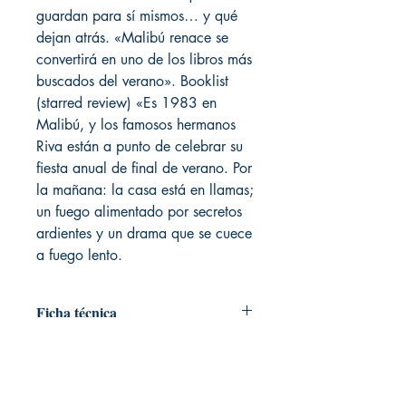
guardan para sí mismos… y qué
dejan atrás. «Malibú renace se
convertirá en uno de los libros más
buscados del verano». Booklist
(starred review) «Es 1983 en
Malibú, y los famosos hermanos
Riva están a punto de celebrar su
fiesta anual de final de verano. Por
la mañana: la casa está en llamas;
un fuego alimentado por secretos
ardientes y un drama que se cuece
a fuego lento.
Ficha técnica
# de páginas: 384
Editorial: Umbriel
Idioma: Castellano
Encuadernación: Blanda
LIVRARIA. Libreria temática