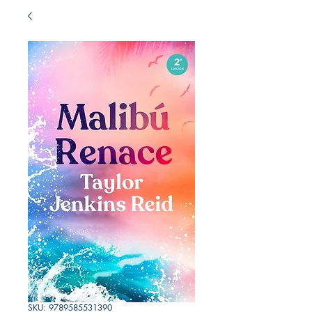
SKU: 9789585531390