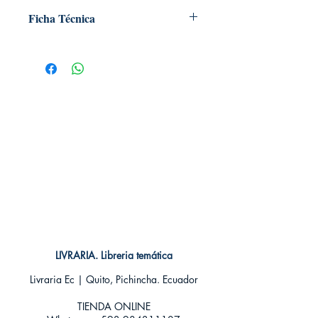
Ficha Técnica
# de páginas: 96
Editorial: Alma
Idioma: Castellano
Encuadernación: Blanda
ISBN: 9788417430177
Categoría: Creatividad - Para pintar
Tamaño: Grande
LIVRARIA. Libreria temática
Livraria Ec | Quito, Pichincha. Ecuador
TIENDA ONLINE​