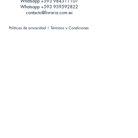
Whatsapp +593
984311107
Whatsapp
+593 939592822
contacto@livraria.com.ec
Políticas de privacidad | Términos y Condiciones
Métodos de pago
Condiciones de distribución
Métodos de envíos
Política de devoluciones
¡Escríbenos a Whatsapp!
Suscríbete a nuestro newsletter