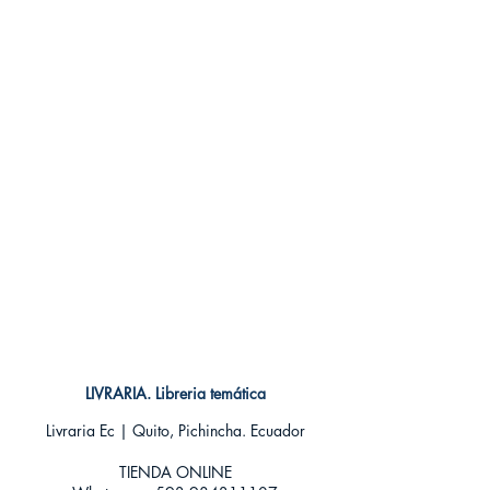
Encuadernación: Blanda
ISBN: 9788414001981
Categoría: Infantil
Tamaño: Grande
LIVRARIA. Libreria temática
Livraria Ec | Quito, Pichincha. Ecuador
TIENDA ONLINE​