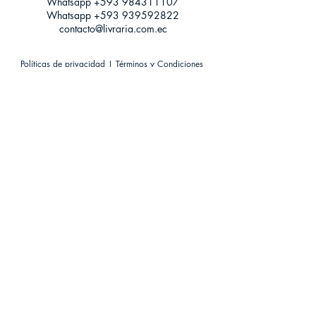
Whatsapp +593
984311107
Whatsapp
+593 939592822
contacto@livraria.com.ec
Políticas de privacidad | Términos y Condiciones
Métodos de pago
Condiciones de distribución
Métodos de envíos
Política de devoluciones
¡Escríbenos a Whatsapp!
Suscríbete a nuestro newsletter