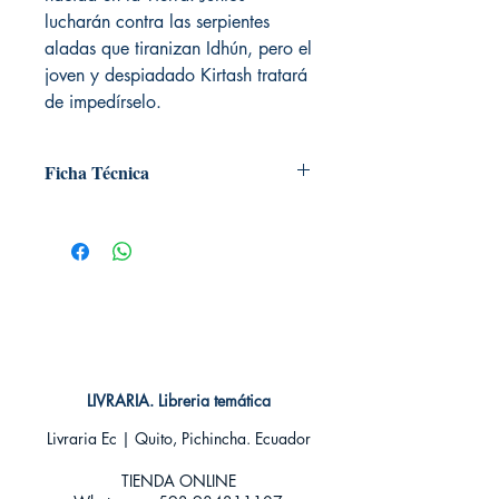
lucharán contra las serpientes
aladas que tiranizan Idhún, pero el
joven y despiadado Kirtash tratará
de impedírselo.
Ficha Técnica
# de páginas: 56
Editorial: SM
Idioma: Castellano
Encuadernación: Tapa blanda
ISBN: 9788467535259
Categoría: Novela Juvenil - Fantasía y
Aventura
Tamaño: Grande
LIVRARIA. Libreria temática
Livraria Ec | Quito, Pichincha. Ecuador
TIENDA ONLINE​