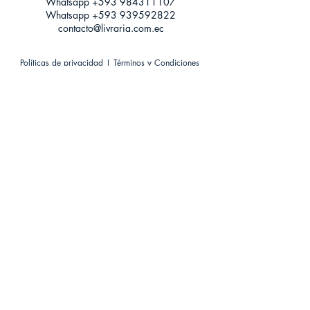
Whatsapp +593
984311107
Whatsapp
+593 939592822
contacto@livraria.com.ec
Políticas de privacidad | Términos y Condiciones
Métodos de pago
Condiciones de distribución
Métodos de envíos
Política de devoluciones
¡Escríbenos a Whatsapp!
Suscríbete a nuestro newsletter