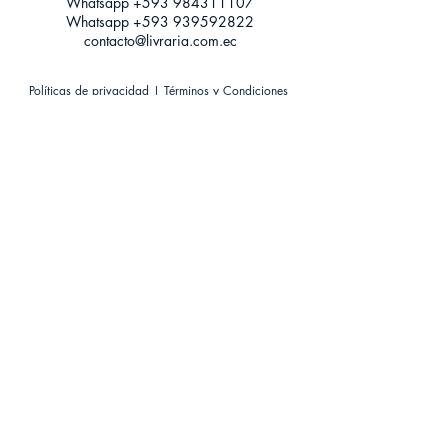
Whatsapp +593
984311107
Whatsapp
+593 939592822
contacto@livraria.com.ec
Políticas de privacidad | Términos y Condiciones
Métodos de pago
Condiciones de distribución
Métodos de envíos
Política de devoluciones
¡Escríbenos a Whatsapp!
Suscríbete a nuestro newsletter