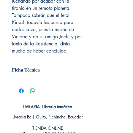
luchando por acabar con la
tiranía en un remoto planeta.
Tampoco sabrán que el letal
Kirtash todavía les busca para
darles caza, pues la misión de
Victoria y de su amigo Jack, y por
tanto de la Resistencia, dista
mucho de haber concluido.
Ficha Técnica
# de páginas: 256
Editorial: SM
Idioma: Castellano
Encuadernación: Tapa blanda
ISBN: 9788467535945
LIVRARIA. Libreria temática
Categoría: Novela Juvenil - Fantasía y
Livraria Ec | Quito, Pichincha. Ecuador
Aventura
Tamaño: De bolsillo
TIENDA ONLINE​