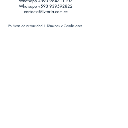
Whatsapp +593
984311107
Whatsapp
+593 939592822
contacto@livraria.com.ec
Políticas de privacidad | Términos y Condiciones
Métodos de pago
Condiciones de distribución
Métodos de envíos
Política de devoluciones
¡Escríbenos a Whatsapp!
Suscríbete a nuestro newsletter