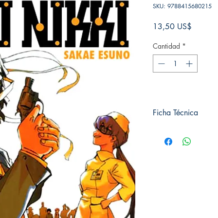
SKU: 9788415680215
Precio
13,50 US$
Cantidad
*
Ficha Técnica
# de páginas: 192
Editorial: IVREA
Idioma: Castellano
Encuadernación: Tap
ISBN: 9788415680
Categoría: SHONE
Tamaño: Grande