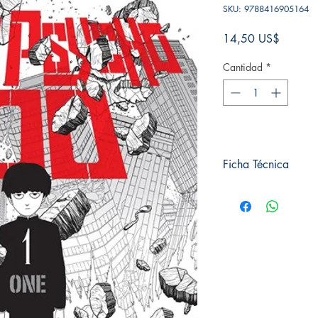
SKU: 9788416905164
Precio
14,50 US$
Cantidad
*
Ficha Técnica
# de páginas: 200
Editorial: IVREA
Idioma: Castellano
Encuadernación: Tap
ISBN: 9788416905
Categoría: SHONE
Tamaño: Grande