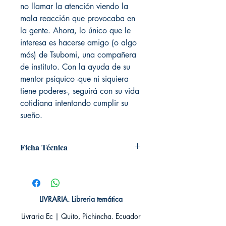
no llamar la atención viendo la
mala reacción que provocaba en
la gente. Ahora, lo único que le
interesa es hacerse amigo (o algo
más) de Tsubomi, una compañera
de instituto. Con la ayuda de su
mentor psíquico -que ni siquiera
tiene poderes-, seguirá con su vida
cotidiana intentando cumplir su
sueño.
Ficha Técnica
# de páginas: 200
Editorial: IVREA
Idioma: Castellano
Encuadernación: Tapa blanda
LIVRARIA. Libreria temática
ISBN: 9788417537630
Livraria Ec | Quito, Pichincha. Ecuador
Categoría: SHONEN MANGA