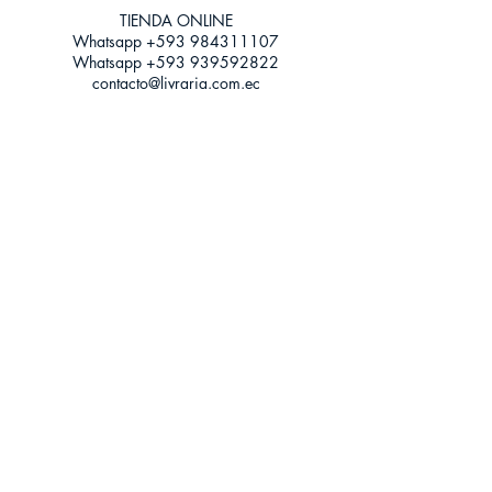
Tamaño: Grande
TIENDA ONLINE​
Whatsapp +593
984311107
Whatsapp
+593 939592822
contacto@livraria.com.ec
Políticas de privacidad | Términos y Condiciones
Métodos de pago
Condiciones de distribución
Métodos de envíos
Política de devoluciones
¡Escríbenos a Whatsapp!