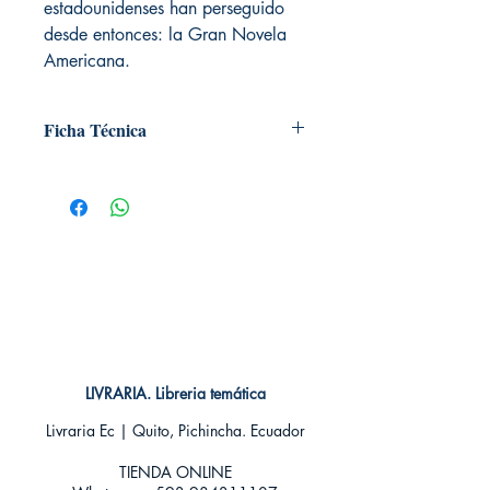
estadounidenses han perseguido
desde entonces: la Gran Novela
Americana.
Ficha Técnica
# de páginas: 496
Editorial: ALMA
Idioma: Castellano
Encuadernación: Dura
ISBN:
9788418008085
Categoría: Clásicos
Tamaño: Grande
LIVRARIA. Libreria temática
Livraria Ec | Quito, Pichincha. Ecuador
TIENDA ONLINE​