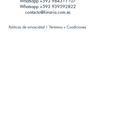
Whatsapp +593
984311107
Whatsapp
+593 939592822
contacto@livraria.com.ec
Políticas de privacidad | Términos y Condiciones
Métodos de pago
Condiciones de distribución
Métodos de envíos
Política de devoluciones
¡Escríbenos a Whatsapp!
Suscríbete a nuestro newsletter