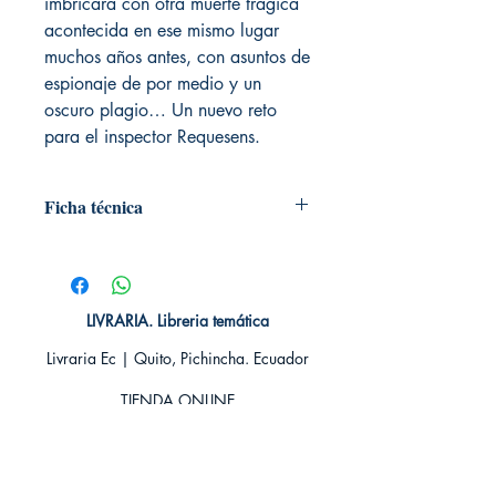
imbricará con otra muerte trágica
acontecida en ese mismo lugar
muchos años antes, con asuntos de
espionaje de por medio y un
oscuro plagio… Un nuevo reto
para el inspector Requesens.
Ficha técnica
# de páginas: 320
Editorial: Libros de Seda
Idioma: Castellano
Encuadernación: Blanda
LIVRARIA. Libreria temática
ISBN: 9788417626396
Livraria Ec | Quito, Pichincha. Ecuador
Categoría: Libros de Seda
Tamaño: Grande
TIENDA ONLINE​
Whatsapp +593
984311107
Whatsapp
+593 939592822
contacto@livraria.com.ec