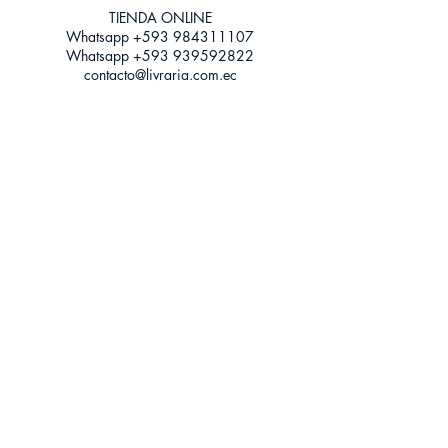
Tamaño: Grande
TIENDA ONLINE​
Whatsapp +593
984311107
Whatsapp
+593 939592822
contacto@livraria.com.ec
Políticas de privacidad | Términos y Condiciones
Métodos de pago
Condiciones de distribución
Métodos de envíos
Política de devoluciones
¡Escríbenos a Whatsapp!