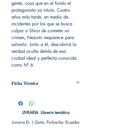
gente, cosa que en el fondo el
protagonista ya intuía. Cuatro
años más tarde, en medio de
incidentes por los que se busca
culpar a Shion de cometer un
crimen, Nezumi reaparece para
salvarlo. Junto a él, descubrirá la
verdad oculta detrás de esa
ciudad ideal y perfecta conocida
como Nº 6.
Ficha Técnica
# de páginas: 194
Editorial: IVREA
Idioma: Castellano
Encuadernación: Blanda
LIVRARIA. Libreria temática
ISBN: 9788417179137
Livraria Ec | Quito, Pichincha. Ecuador
Categoría: Shojo