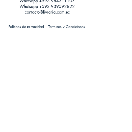
Whatsapp +593
984311107
Whatsapp
+593 939592822
contacto@livraria.com.ec
Políticas de privacidad | Términos y Condiciones
Métodos de pago
Condiciones de distribución
Métodos de envíos
Política de devoluciones
¡Escríbenos a Whatsapp!
Suscríbete a nuestro newsletter