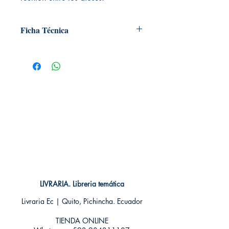
Ficha Técnica
# de páginas: 192
Editorial: NORMA
Idioma: Castellano
Encuadernación: Tapa blanda
ISBN: 9788467929683
Categoría: SHONEN MANGA
Tamaño: Grande
LIVRARIA. Libreria temática
Livraria Ec | Quito, Pichincha. Ecuador
TIENDA ONLINE​