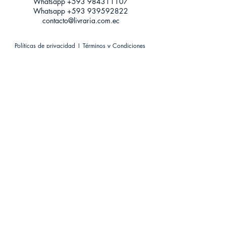
Whatsapp +593
984311107
Whatsapp
+593 939592822
contacto@livraria.com.ec
Políticas de privacidad | Términos y Condiciones
Métodos de pago
Condiciones de distribución
Métodos de envíos
Política de devoluciones
¡Escríbenos a Whatsapp!
Suscríbete a nuestro newsletter