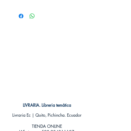
# de páginas: 186
Editorial: NORMA
Idioma: Castellano
Encuadernación: Tapa blanda
ISBN: 9788467932867
Categoría: SHONEN MANGA
Tamaño: Grande
LIVRARIA. Libreria temática
Livraria Ec | Quito, Pichincha. Ecuador
TIENDA ONLINE​