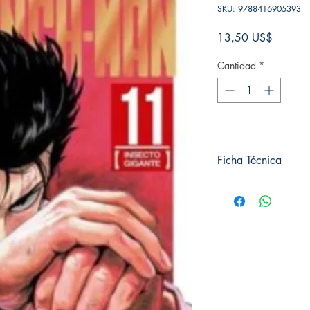
SKU: 9788416905393
Precio
13,50 US$
Cantidad
*
Ficha Técnica
# de páginas: 200
Editorial: IVREA
Idioma: Castellano
Encuadernación: Tap
ISBN: 9788416905
Categoría: SEINEN
Tamaño: Grande