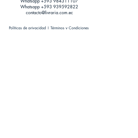
Whatsapp +593
984311107
Whatsapp
+593 939592822
contacto@livraria.com.ec
Políticas de privacidad | Términos y Condiciones
Métodos de pago
Condiciones de distribución
Métodos de envíos
Política de devoluciones
¡Escríbenos a Whatsapp!
Suscríbete a nuestro newsletter