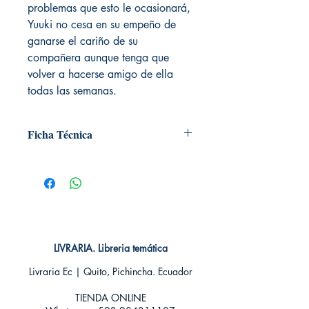
problemas que esto le ocasionará,
Yuuki no cesa en su empeño de
ganarse el cariño de su
compañera aunque tenga que
volver a hacerse amigo de ella
todas las semanas.
Ficha Técnica
# de páginas: 192
Editorial: IVREA
Idioma: Castellano
Encuadernación: Tapa blanda
ISBN: 9788417537326
Categoría: SHONEN MANGA
Tamaño: Grande
LIVRARIA. Libreria temática
Livraria Ec | Quito, Pichincha. Ecuador
TIENDA ONLINE​