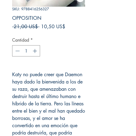
SKU: 9788416256327
OPPOSITION
Precio
Precio
 21,00 US$ 
10,50 US$
de
oferta
Cantidad
*
Katy no puede creer que Daemon
haya dado la bienvenida a los de
su raza, que amenazaban con
destruir hasta el último humano e
híbrido de la tierra. Pero las líneas
entre el bien y el mal han quedado
borrosas, y el amor se ha
convertido en una emoción que
podría destruirla, que podría