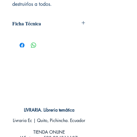
destruirlos a todos.
Ficha Técnica
# de páginas: 276
Editorial: Neo Plataforma
Idioma: Castellano
Encuadernación: Tapa blanda
ISBN: 9788416256327
Categoría: Novela Juvenil - Romántica
New Adult
Tamaño: Grande
LIVRARIA. Libreria temática
Livraria Ec | Quito, Pichincha. Ecuador
TIENDA ONLINE​