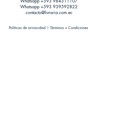
Whatsapp +593
984311107
Whatsapp
+593 939592822
contacto@livraria.com.ec
Políticas de privacidad | Términos y Condiciones
Métodos de pago
Condiciones de distribución
Métodos de envíos
Política de devoluciones
¡Escríbenos a Whatsapp!
Suscríbete a nuestro newsletter