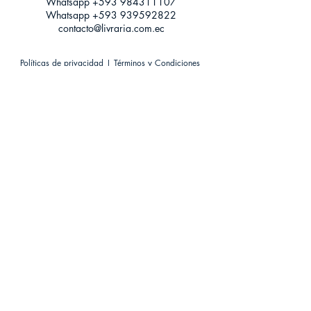
Whatsapp +593
984311107
Whatsapp
+593 939592822
contacto@livraria.com.ec
Políticas de privacidad | Términos y Condiciones
Métodos de pago
Condiciones de distribución
Métodos de envíos
Política de devoluciones
¡Escríbenos a Whatsapp!
Suscríbete a nuestro newsletter