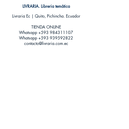
Encuadernación: Tapa blanda
LIVRARIA. Libreria temática
ISBN: 9789589929841
Livraria Ec | Quito, Pichincha. Ecuador
Categoría: Novela Juvenil - Romántica
Paranormal
TIENDA ONLINE​
Tamaño: Grande
Whatsapp +593
984311107
Whatsapp
+593 939592822
contacto@livraria.com.ec
Políticas de privacidad | Términos y Condiciones
Métodos de pago
Condiciones de distribución
Métodos de envíos
Política de devoluciones
¡Escríbenos a Whatsapp!