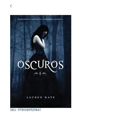
SKU: 9789589929841