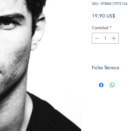
SKU: 9788417972134
Precio
19,90 US$
Cantidad
*
Ficha Técnica
# de páginas: ⁣⁣320
Editorial: CHIC⁣
Idioma: Castellano⁣⁣
Encuadernación: Tapa 
ISBN:⁣ ⁣9788417972
Categoría: ROMANTIC
Tamaño: Grande