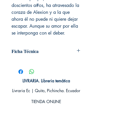
doscientos a#os, ha atravesado la
coraza de Alexion y a la que
ahora él no puede ni quiere dejar
escapar. Aunque su amor por ella
se interponga con el deber.
Ficha Técnica
# de páginas: 320
Editorial: DEBOLSILLO
Idioma: Castellano
Encuadernación: Blanda
LIVRARIA. Libreria temática
ISBN: 9788499080970
Livraria Ec | Quito, Pichincha. Ecuador
Categoría: Novela Romántica -
Paranormal
TIENDA ONLINE​
Tamaño: Grande
Whatsapp +593
984311107
Whatsapp
+593 939592822
contacto@livraria.com.ec